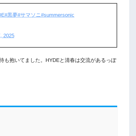
DE
#黒夢
#サマソニ
#summersonic
, 2025
待も抱いてました。HYDEと清春は交流があるっぽ