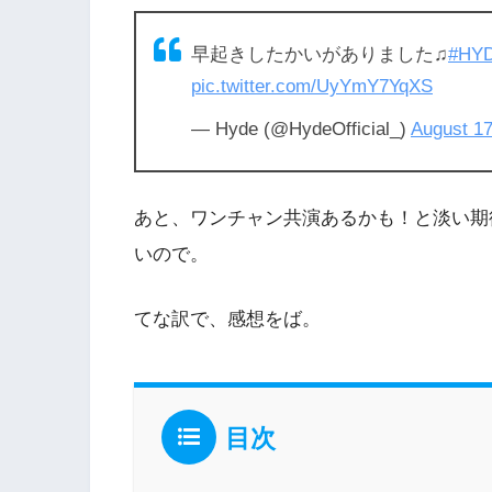
早起きしたかいがありました♫
#HY
pic.twitter.com/UyYmY7YqXS
— Hyde (@HydeOfficial_)
August 17
あと、ワンチャン共演あるかも！と淡い期
いので。
てな訳で、感想をば。
目次