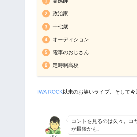
霊媒師
政治家
十七歳
オーディション
電車のおじさん
定時制高校
IWA ROCK
以来のお笑いライブ、そして今
コントを見るのは久々。コヤ
が最後かも。
ぼく