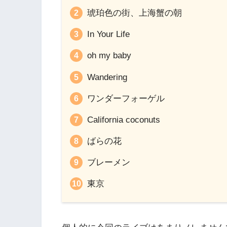
琥珀色の街、上海蟹の朝
In Your Life
oh my baby
Wandering
ワンダーフォーゲル
California coconuts
ばらの花
ブレーメン
東京