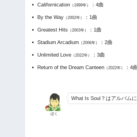
Californication
：4曲
（1999年）
By the Way
：1曲
（2002年）
Greatest Hits
：1曲
（2003年）
Stadium Arcadium
：2曲
（2006年）
Unlimited Love
：3曲
（2022年）
Return of the Dream Canteen
：4
（2022年）
What Is Soul？はア
ぼく